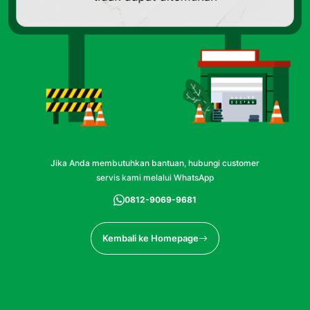
Jika Anda membutuhkan bantuan, hubungi customer
servis kami melalui WhatsApp
0812-9069-9681
Kembali ke Homepage